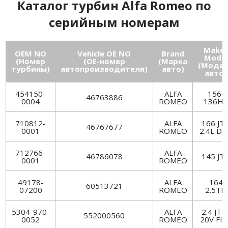
Каталог турбин Alfa Romeo по
серийным номерам
Make
OEM NO
Vehicle OE NO
Brand
Model
(Номер
(ОЕ-номер
(Марка
(Моде
турбины)
автопроизводителя)
авто)
авто)
454150-
ALFA
156-
46763886
0004
ROMEO
136H
710812-
ALFA
166 JT
46767677
0001
ROMEO
2.4L DI
712766-
ALFA
46786078
145 JT
0001
ROMEO
49178-
ALFA
164
60513721
07200
ROMEO
2.5TD
5304-970-
ALFA
2.4 JTD
552000560
0052
ROMEO
20V FIA