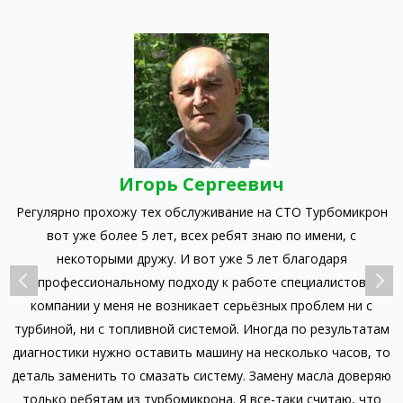
Игорь Сергеевич
Регулярно прохожу тех обслуживание на СТО Турбомикрон
л
вот уже более 5 лет, всех ребят знаю по имени, с
к
ак
некоторыми дружу. И вот уже 5 лет благодаря
л
профессиональному подходу к работе специалистов
компании у меня не возникает серьёзных проблем ни с
турбиной, ни с топливной системой. Иногда по результатам
-
диагностики нужно оставить машину на несколько часов, то
ц
деталь заменить то смазать систему. Замену масла доверяю
о
только ребятам из турбомикрона. Я все-таки считаю, что