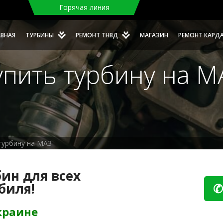
Горячая линия
АВНАЯ
ТУРБИНЫ
РЕМОНТ ТНВД
МАГАЗИН
РЕМОНТ КАРД
упить турбину на М
турбину на МАЗ
ин для всех
биля!
✆
краине