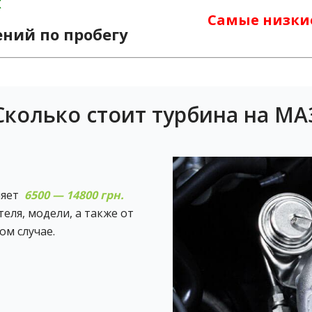
х
Самые низки
ений по пробегу
Сколько стоит турбина на МА
ет ‎
6500 — 14800 грн.
еля, модели, а также от
ом случае.