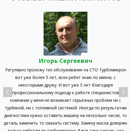
Игорь Сергеевич
Регулярно прохожу тех обслуживание на СТО Турбомикрон
л
вот уже более 5 лет, всех ребят знаю по имени, с
к
ак
некоторыми дружу. И вот уже 5 лет благодаря
л
профессиональному подходу к работе специалистов
компании у меня не возникает серьёзных проблем ни с
турбиной, ни с топливной системой. Иногда по результатам
-
диагностики нужно оставить машину на несколько часов, то
ц
деталь заменить то смазать систему. Замену масла доверяю
о
только ребятам из турбомикрона. Я все-таки считаю, что