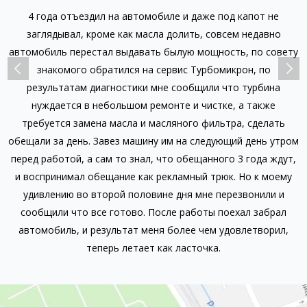
4 года отъездил на автомобиле и даже под капот не
,
заглядывал, кроме как масла долить, совсем недавно
к
автомобиль перестал выдавать былую мощность, по совету
знакомого обратился на сервис Турбомикрон, по
о
результатам диагностики мне сообщили что турбина
нуждается в небольшом ремонте и чистке, а также
требуется замена масла и масляного фильтра, сделать
е
обещали за день. Завез машину им на следующий день утром
о
перед работой, а сам то знал, что обещанного 3 года ждут,
и воспринимал обещание как рекламный трюк. Но к моему
удивлению во второй половине дня мне перезвонили и
сообщили что все готово. После работы поехал забрал
автомобиль, и результат меня более чем удовлетворил,
теперь летает как ласточка.