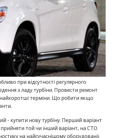
собливо при відсутності регулярного
едення з ладу турбіни. Провести ремонт
найкоротші терміни. Що робити якщо
анти.
ий - купити нову турбіну. Перший варіант
прийняти той чи інший варіант, на СТО
остику на найсучаснішому оборудованіі.