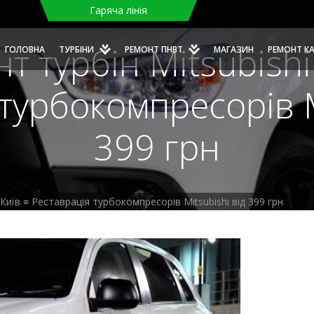
Гаряча лінія
т турбін Mitsubishi 
ГОЛОВНА
ТУРБІНИ
РЕМОНТ ПНВТ
МАГАЗИН
РЕМОНТ К
турбокомпресорів M
399 грн
 Київ ≡ Реставрація турбокомпресорів Mitsubishi від 399 грн