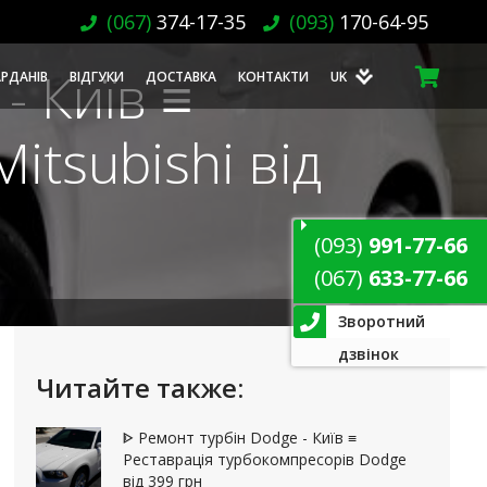
(067)
374-17-35
(093)
170-64-95
- Київ ≡
АРДАНІВ
ВІДГУКИ
ДОСТАВКА
КОНТАКТИ
UK
itsubishi від
(093)
991-77-66
(067)
633-77-66
Зворотний
дзвінок
Читайте также:
ᐈ Ремонт турбін Dodge - Київ ≡
Реставрація турбокомпресорів Dodge
від 399 грн