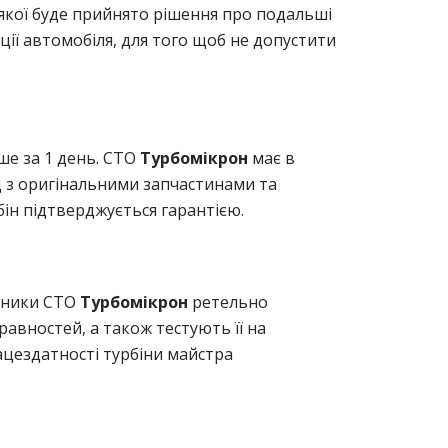
 якої буде прийнято рішення про подальші
ації автомобіля, для того щоб не допустити
ише за 1 день. СТО
Турбомікрон
має в
д з оригінальними запчастинами та
бін підтверджується гарантією.
ітники СТО
Турбомікрон
ретельно
равностей, а також тестують її на
рацездатності турбіни майстра