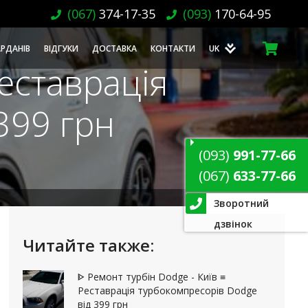
(067)
374-17-35
(093)
170-64-95
АРДАНІВ
ВІДГУКИ
ДОСТАВКА
КОНТАКТИ
UK
Реставрація
399 грн
(093)
991-77-66
(067)
633-77-66
Зворотний
дзвінок
Читайте также:
ᐈ Ремонт турбін Dodge - Київ ≡
Реставрація турбокомпресорів Dodge
від 399 грн