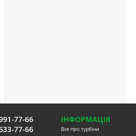
991-77-66
ІНФОРМАЦІЯ
633-77-66
Все про турбіни