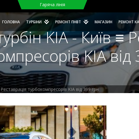
Гаряча лінія
ГОЛОВНА
ТУРБІНИ
РЕМОНТ ПНВТ
МАГАЗИН
РЕМОНТ К
урбін KIA - Київ ≡ 
омпресорів KIA від 
≡ Реставрація турбокомпресорів KIA від 399 грн