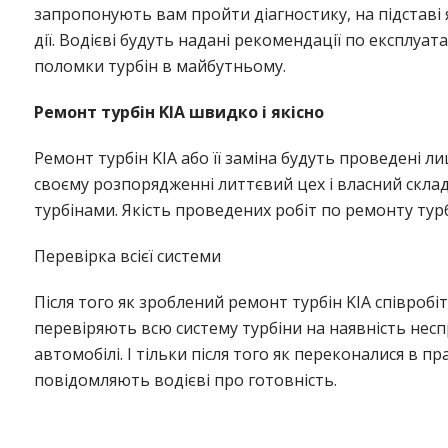
запропонують вам пройти діагностику, на підставі
дії. Водієві будуть надані рекомендації по експлуат
поломки турбін в майбутньому.
Ремонт турбін KIA швидко і якісно
Ремонт турбін KIA або її заміна будуть проведені л
своєму розпорядженні литтєвий цех і власний скла
турбінами. Якість проведених робіт по ремонту тур
Перевірка всієї системи
Після того як зроблений ремонт турбін KIA співроб
перевіряють всю систему турбіни на наявність несп
автомобілі. І тільки після того як переконалися в п
повідомляють водієві про готовність.